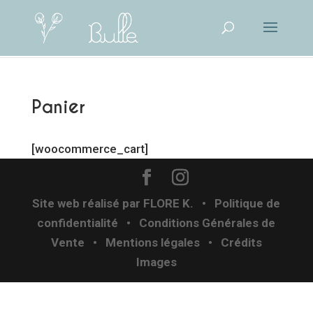
Panier
[woocommerce_cart]
Site web réalisé par
FLORE K.
•
Politique de
confidentialité
•
Conditions Générales de
Vente
• Mentions légales
•
Crédits
Images