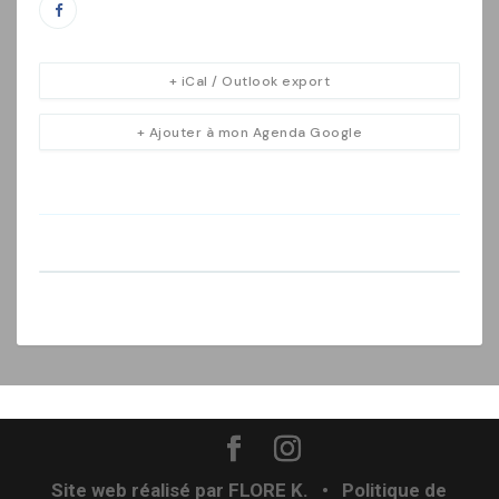
+ iCal / Outlook export
+ Ajouter à mon Agenda Google
Site web réalisé par
FLORE K.
•
Politique de