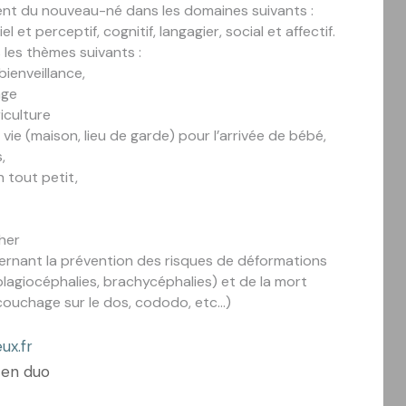
ent du nouveau-né dans les domaines suivants :
l et perceptif, cognitif, langagier, social et affectif.
 les thèmes suivants :
 bienveillance,
age
iculture
vie (maison, lieu de garde) pour l’arrivée de bébé,
,
n tout petit,
cher
rnant la prévention des risques de déformations
plagiocéphalies, brachycéphalies) et de la mort
couchage sur le dos, cododo, etc…)
ux.fr
 en duo