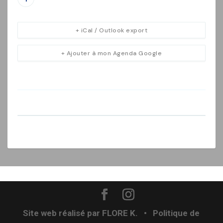
+ iCal / Outlook export
+ Ajouter à mon Agenda Google
Site web réalisé par
FLORE K.
•
Politique de