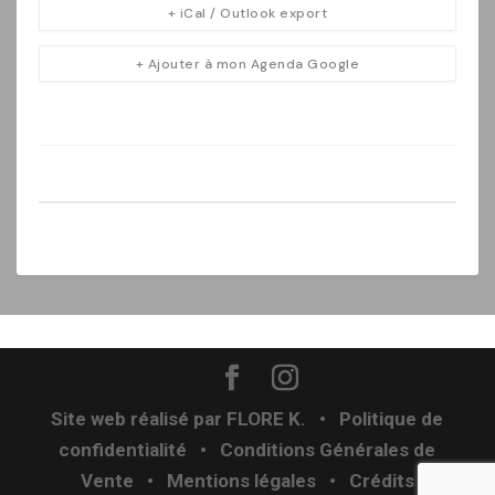
+ iCal / Outlook export
+ Ajouter à mon Agenda Google
Site web réalisé par
FLORE K.
•
Politique de
confidentialité
•
Conditions Générales de
Vente
• Mentions légales
•
Crédits