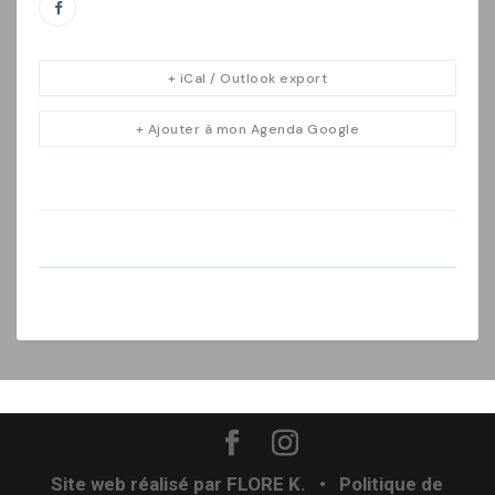
+ iCal / Outlook export
+ Ajouter à mon Agenda Google
Site web réalisé par
FLORE K.
•
Politique de