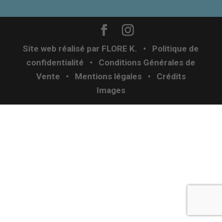
Site web réalisé par
FLORE K.
•
Politique de
confidentialité
•
Conditions Générales de
Vente
• Mentions légales
•
Crédits
Images