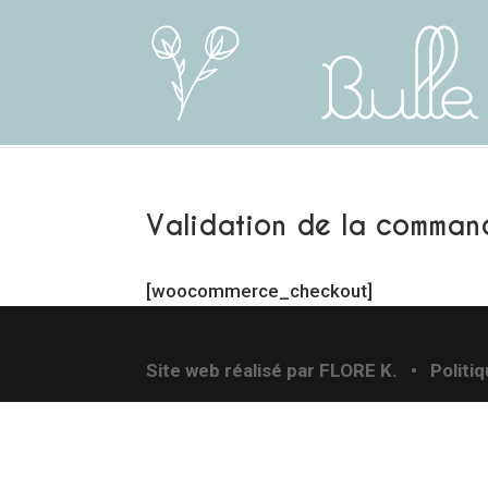
Validation de la comman
[woocommerce_checkout]
Site web réalisé par
FLORE K.
•
Politi